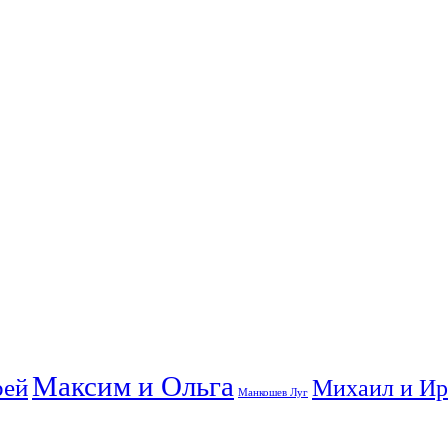
Максим и Ольга
рей
Михаил и Ир
Манкошев Луг