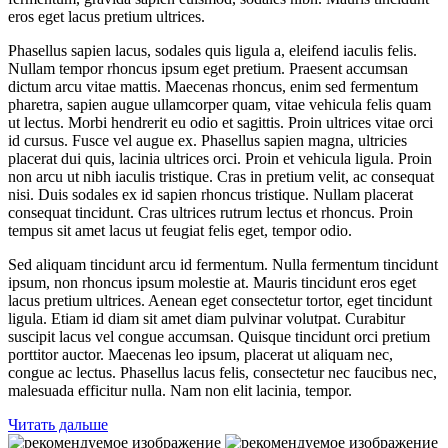
eros eget lacus pretium ultrices.
Phasellus sapien lacus, sodales quis ligula a, eleifend iaculis felis.
Nullam tempor rhoncus ipsum eget pretium. Praesent accumsan
dictum arcu vitae mattis. Maecenas rhoncus, enim sed fermentum
pharetra, sapien augue ullamcorper quam, vitae vehicula felis quam
ut lectus. Morbi hendrerit eu odio et sagittis. Proin ultrices vitae orci
id cursus. Fusce vel augue ex. Phasellus sapien magna, ultricies
placerat dui quis, lacinia ultrices orci. Proin et vehicula ligula. Proin
non arcu ut nibh iaculis tristique. Cras in pretium velit, ac consequat
nisi. Duis sodales ex id sapien rhoncus tristique. Nullam placerat
consequat tincidunt. Cras ultrices rutrum lectus et rhoncus. Proin
tempus sit amet lacus ut feugiat felis eget, tempor odio.
Sed aliquam tincidunt arcu id fermentum. Nulla fermentum tincidunt
ipsum, non rhoncus ipsum molestie at. Mauris tincidunt eros eget
lacus pretium ultrices. Aenean eget consectetur tortor, eget tincidunt
ligula. Etiam id diam sit amet diam pulvinar volutpat. Curabitur
suscipit lacus vel congue accumsan. Quisque tincidunt orci pretium
porttitor auctor. Maecenas leo ipsum, placerat ut aliquam nec,
congue ac lectus. Phasellus lacus felis, consectetur nec faucibus nec,
malesuada efficitur nulla. Nam non elit lacinia, tempor.
Читать дальше