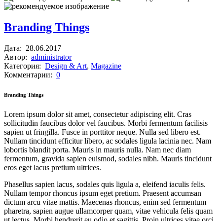
Branding Things
Дата:
28.06.2017
Автор:
administrator
Категория:
Design & Art
,
Magazine
Комментарии:
0
Branding Things
Lorem ipsum dolor sit amet, consectetur adipiscing elit. Cras
sollicitudin faucibus dolor vel faucibus. Morbi fermentum facilisis
sapien ut fringilla. Fusce in porttitor neque. Nulla sed libero est.
Nullam tincidunt efficitur libero, ac sodales ligula lacinia nec. Nam
lobortis blandit porta. Mauris in mauris nulla. Nam nec diam
fermentum, gravida sapien euismod, sodales nibh. Mauris tincidunt
eros eget lacus pretium ultrices.
Phasellus sapien lacus, sodales quis ligula a, eleifend iaculis felis.
Nullam tempor rhoncus ipsum eget pretium. Praesent accumsan
dictum arcu vitae mattis. Maecenas rhoncus, enim sed fermentum
pharetra, sapien augue ullamcorper quam, vitae vehicula felis quam
ut lectus. Morbi hendrerit eu odio et sagittis. Proin ultrices vitae orci