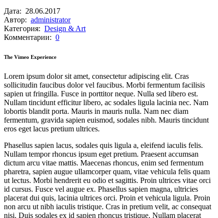
Дата:
28.06.2017
Автор:
administrator
Категория:
Design & Art
Комментарии:
0
The Vimeo Experience
Lorem ipsum dolor sit amet, consectetur adipiscing elit. Cras
sollicitudin faucibus dolor vel faucibus. Morbi fermentum facilisis
sapien ut fringilla. Fusce in porttitor neque. Nulla sed libero est.
Nullam tincidunt efficitur libero, ac sodales ligula lacinia nec. Nam
lobortis blandit porta. Mauris in mauris nulla. Nam nec diam
fermentum, gravida sapien euismod, sodales nibh. Mauris tincidunt
eros eget lacus pretium ultrices.
Phasellus sapien lacus, sodales quis ligula a, eleifend iaculis felis.
Nullam tempor rhoncus ipsum eget pretium. Praesent accumsan
dictum arcu vitae mattis. Maecenas rhoncus, enim sed fermentum
pharetra, sapien augue ullamcorper quam, vitae vehicula felis quam
ut lectus. Morbi hendrerit eu odio et sagittis. Proin ultrices vitae orci
id cursus. Fusce vel augue ex. Phasellus sapien magna, ultricies
placerat dui quis, lacinia ultrices orci. Proin et vehicula ligula. Proin
non arcu ut nibh iaculis tristique. Cras in pretium velit, ac consequat
nisi. Duis sodales ex id sapien rhoncus tristique. Nullam placerat