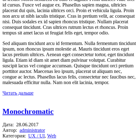
id cursus. Fusce vel augue ex. Phasellus sapien magna, ultricies
placerat dui quis, lacinia ultrices orci. Proin et vehicula ligula. Proin
non arcu ut nibh iaculis tristique. Cras in pretium velit, ac consequat
nisi. Duis sodales ex id sapien rhoncus tristique. Nullam placerat
consequat tincidunt. Cras ultrices rutrum lectus et rhoncus. Proin
tempus sit amet lacus ut feugiat felis eget, tempor odio.
Sed aliquam tincidunt arcu id fermentum. Nulla fermentum tincidunt
ipsum, non rhoncus ipsum molestie at. Mauris tincidunt eros eget
lacus pretium ultrices. Aenean eget consectetur tortor, eget tincidunt
ligula. Etiam id diam sit amet diam pulvinar volutpat. Curabitur
suscipit lacus vel congue accumsan. Quisque tincidunt orci pretium
porttitor auctor. Maecenas leo ipsum, placerat ut aliquam nec,
congue ac lectus. Phasellus lacus felis, consectetur nec faucibus nec,
malesuada efficitur nulla. Nam non elit lacinia, tempor.
Читать дальше
Monochromatic
Дата:
28.06.2017
Автор:
administrator
Категория:
UX / UI
,
Web