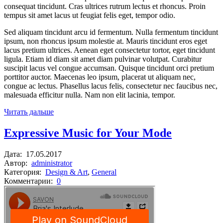
consequat tincidunt. Cras ultrices rutrum lectus et rhoncus. Proin
tempus sit amet lacus ut feugiat felis eget, tempor odio.
Sed aliquam tincidunt arcu id fermentum. Nulla fermentum tincidunt
ipsum, non rhoncus ipsum molestie at. Mauris tincidunt eros eget
lacus pretium ultrices. Aenean eget consectetur tortor, eget tincidunt
ligula. Etiam id diam sit amet diam pulvinar volutpat. Curabitur
suscipit lacus vel congue accumsan. Quisque tincidunt orci pretium
porttitor auctor. Maecenas leo ipsum, placerat ut aliquam nec,
congue ac lectus. Phasellus lacus felis, consectetur nec faucibus nec,
malesuada efficitur nulla. Nam non elit lacinia, tempor.
Читать дальше
Expressive Music for Your Mode
Дата:
17.05.2017
Автор:
administrator
Категория:
Design & Art
,
General
Комментарии:
0