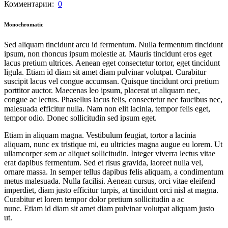
Комментарии:
0
Monochromatic
Sed aliquam tincidunt arcu id fermentum. Nulla fermentum tincidunt
ipsum, non rhoncus ipsum molestie at. Mauris tincidunt eros eget
lacus pretium ultrices. Aenean eget consectetur tortor, eget tincidunt
ligula. Etiam id diam sit amet diam pulvinar volutpat. Curabitur
suscipit lacus vel congue accumsan. Quisque tincidunt orci pretium
porttitor auctor. Maecenas leo ipsum, placerat ut aliquam nec,
congue ac lectus. Phasellus lacus felis, consectetur nec faucibus nec,
malesuada efficitur nulla. Nam non elit lacinia, tempor felis eget,
tempor odio. Donec sollicitudin sed ipsum eget.
Etiam in aliquam magna. Vestibulum feugiat, tortor a lacinia
aliquam, nunc ex tristique mi, eu ultricies magna augue eu lorem. Ut
ullamcorper sem ac aliquet sollicitudin. Integer viverra lectus vitae
erat dapibus fermentum. Sed et risus gravida, laoreet nulla vel,
ornare massa. In semper tellus dapibus felis aliquam, a condimentum
metus malesuada. Nulla facilisi. Aenean cursus, orci vitae eleifend
imperdiet, diam justo efficitur turpis, at tincidunt orci nisl at magna.
Curabitur et lorem tempor dolor pretium sollicitudin a ac
nunc. Etiam id diam sit amet diam pulvinar volutpat aliquam justo
ut.