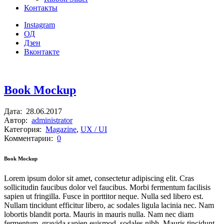
Контакты
Instagram
ОД
Дзен
Вконтакте
Book Mockup
Дата:
28.06.2017
Автор:
administrator
Категория:
Magazine
,
UX / UI
Комментарии:
0
Book Mockup
Lorem ipsum dolor sit amet, consectetur adipiscing elit. Cras
sollicitudin faucibus dolor vel faucibus. Morbi fermentum facilisis
sapien ut fringilla. Fusce in porttitor neque. Nulla sed libero est.
Nullam tincidunt efficitur libero, ac sodales ligula lacinia nec. Nam
lobortis blandit porta. Mauris in mauris nulla. Nam nec diam
fermentum, gravida sapien euismod, sodales nibh. Mauris tincidunt