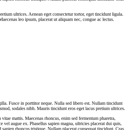
ium ultrices. Aenean eget consectetur tortor, eget tincidunt ligula.
 Maecenas leo ipsum, placerat ut aliquam nec, congue ac lectus.
illa. Fusce in porttitor neque. Nulla sed libero est. Nullam tincidunt
smod, sodales nibh. Mauris tincidunt eros eget lacus pretium ultrices.
cu vitae mattis. Maecenas rhoncus, enim sed fermentum pharetra,
ce vel augue ex. Phasellus sapien magna, ultricies placerat dui quis,
x id sapien rhoncus tristique. Nullam placerat consequat tincidunt. Cras