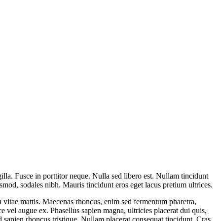
illa. Fusce in porttitor neque. Nulla sed libero est. Nullam tincidunt
smod, sodales nibh. Mauris tincidunt eros eget lacus pretium ultrices.
cu vitae mattis. Maecenas rhoncus, enim sed fermentum pharetra,
ce vel augue ex. Phasellus sapien magna, ultricies placerat dui quis,
x id sapien rhoncus tristique. Nullam placerat consequat tincidunt. Cras