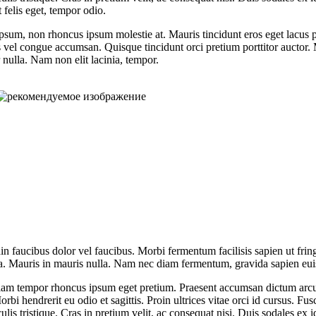
 felis eget, tempor odio.
um, non rhoncus ipsum molestie at. Mauris tincidunt eros eget lacus pret
s vel congue accumsan. Quisque tincidunt orci pretium porttitor auctor.
 nulla. Nam non elit lacinia, tempor.
in faucibus dolor vel faucibus. Morbi fermentum facilisis sapien ut fring
orta. Mauris in mauris nulla. Nam nec diam fermentum, gravida sapien eui
. Nullam tempor rhoncus ipsum eget pretium. Praesent accumsan dictum ar
i hendrerit eu odio et sagittis. Proin ultrices vitae orci id cursus. Fus
aculis tristique. Cras in pretium velit, ac consequat nisi. Duis sodales e