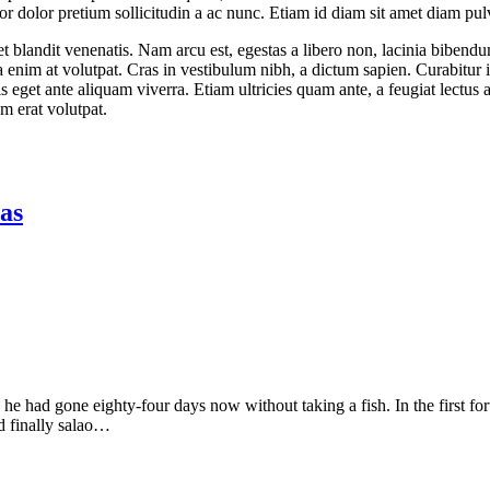
mpor dolor pretium sollicitudin a ac nunc. Etiam id diam sit amet diam pul
blandit venenatis. Nam arcu est, egestas a libero non, lacinia bibendum 
ida enim at volutpat. Cras in vestibulum nibh, a dictum sapien. Curabit
ris eget ante aliquam viverra. Etiam ultricies quam ante, a feugiat lect
am erat volutpat.
as
e had gone eighty-four days now without taking a fish. In the first for
d finally salao…