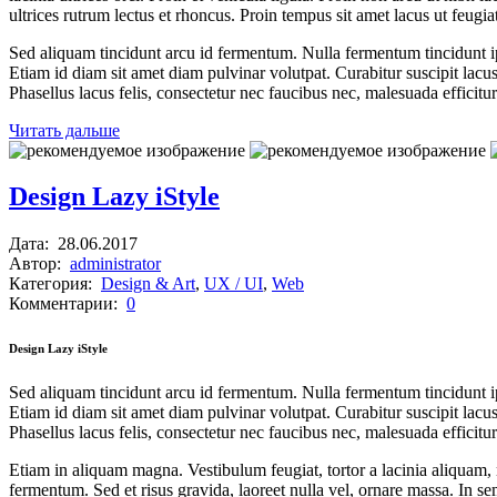
ultrices rutrum lectus et rhoncus. Proin tempus sit amet lacus ut feugiat
Sed aliquam tincidunt arcu id fermentum. Nulla fermentum tincidunt ips
Etiam id diam sit amet diam pulvinar volutpat. Curabitur suscipit lacu
Phasellus lacus felis, consectetur nec faucibus nec, malesuada efficitur
Читать дальше
Design Lazy iStyle
Дата:
28.06.2017
Автор:
administrator
Категория:
Design & Art
,
UX / UI
,
Web
Комментарии:
0
Design Lazy iStyle
Sed aliquam tincidunt arcu id fermentum. Nulla fermentum tincidunt ips
Etiam id diam sit amet diam pulvinar volutpat. Curabitur suscipit lacu
Phasellus lacus felis, consectetur nec faucibus nec, malesuada efficitu
Etiam in aliquam magna. Vestibulum feugiat, tortor a lacinia aliquam, n
fermentum. Sed et risus gravida, laoreet nulla vel, ornare massa. In s