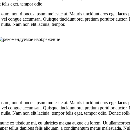
 felis eget, tempor odio.
um, non rhoncus ipsum molestie at. Mauris tincidunt eros eget lacus pret
s vel congue accumsan. Quisque tincidunt orci pretium porttitor auctor.
 nulla. Nam non elit lacinia, tempor.
um, non rhoncus ipsum molestie at. Mauris tincidunt eros eget lacus pret
s vel congue accumsan. Quisque tincidunt orci pretium porttitor auctor.
r nulla. Nam non elit lacinia, tempor felis eget, tempor odio. Donec soll
unc ex tristique mi, eu ultricies magna augue eu lorem. Ut ullamcorper s
emper tellus dapibus felis aliquam, a condimentum metus malesuada. Nulla