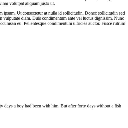
vinar volutpat aliquam justo ut.
ipsum. Ut consectetur at nulla id sollicitudin. Donec sollicitudin sed
ur in vulputate diam. Duis condimentum ante vel luctus dignissim. Nunc
us accumsan eu. Pellentesque condimentum ultricies auctor. Fusce rutrum
ty days a boy had been with him. But after forty days without a fish