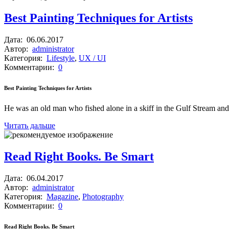
Best Painting Techniques for Artists
Дата:
06.06.2017
Автор:
administrator
Категория:
Lifestyle
,
UX / UI
Комментарии:
0
Best Painting Techniques for Artists
He was an old man who fished alone in a skiff in the Gulf Stream and
Читать дальше
Read Right Books. Be Smart
Дата:
06.04.2017
Автор:
administrator
Категория:
Magazine
,
Photography
Комментарии:
0
Read Right Books. Be Smart