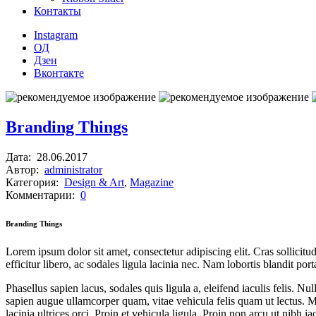
Контакты
Instagram
ОД
Дзен
Вконтакте
Branding Things
Дата:
28.06.2017
Автор:
administrator
Категория:
Design & Art
,
Magazine
Комментарии:
0
Branding Things
Lorem ipsum dolor sit amet, consectetur adipiscing elit. Cras sollicitud
efficitur libero, ac sodales ligula lacinia nec. Nam lobortis blandit p
Phasellus sapien lacus, sodales quis ligula a, eleifend iaculis felis
sapien augue ullamcorper quam, vitae vehicula felis quam ut lectus. Morb
lacinia ultrices orci. Proin et vehicula ligula. Proin non arcu ut nibh i