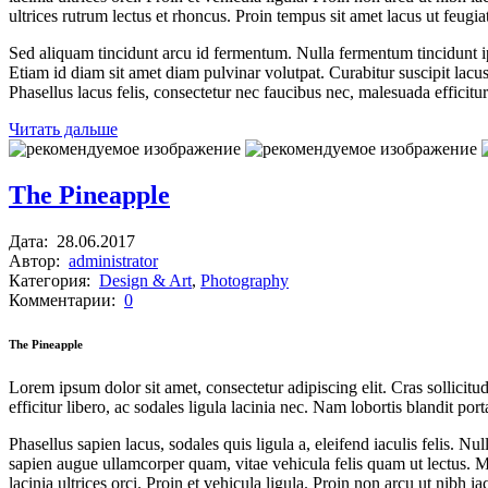
ultrices rutrum lectus et rhoncus. Proin tempus sit amet lacus ut feugiat
Sed aliquam tincidunt arcu id fermentum. Nulla fermentum tincidunt ips
Etiam id diam sit amet diam pulvinar volutpat. Curabitur suscipit lacu
Phasellus lacus felis, consectetur nec faucibus nec, malesuada efficitur
Читать дальше
The Pineapple
Дата:
28.06.2017
Автор:
administrator
Категория:
Design & Art
,
Photography
Комментарии:
0
The Pineapple
Lorem ipsum dolor sit amet, consectetur adipiscing elit. Cras sollicitud
efficitur libero, ac sodales ligula lacinia nec. Nam lobortis blandit p
Phasellus sapien lacus, sodales quis ligula a, eleifend iaculis felis
sapien augue ullamcorper quam, vitae vehicula felis quam ut lectus. Morb
lacinia ultrices orci. Proin et vehicula ligula. Proin non arcu ut nibh i