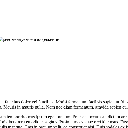
in faucibus dolor vel faucibus. Morbi fermentum facilisis sapien ut fring
orta. Mauris in mauris nulla. Nam nec diam fermentum, gravida sapien eui
. Nullam tempor rhoncus ipsum eget pretium. Praesent accumsan dictum ar
i hendrerit eu odio et sagittis. Proin ultrices vitae orci id cursus. Fus
aculis tristique. Cras in pretium velit, ac consequat nisi. Duis sodales e