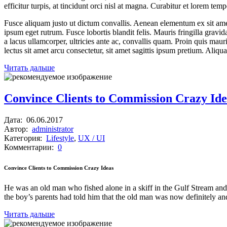
efficitur turpis, at tincidunt orci nisl at magna. Curabitur et lorem te
Fusce aliquam justo ut dictum convallis. Aenean elementum ex sit amet 
ipsum eget rutrum. Fusce lobortis blandit felis. Mauris fringilla grav
a lacus ullamcorper, ultricies ante ac, convallis quam. Proin quis mau
lectus sit amet arcu consectetur, sit amet sagittis ipsum pretium. Aliqu
Читать дальше
Convince Clients to Commission Crazy Ide
Дата:
06.06.2017
Автор:
administrator
Категория:
Lifestyle
,
UX / UI
Комментарии:
0
Convince Clients to Commission Crazy Ideas
He was an old man who fished alone in a skiff in the Gulf Stream and h
the boy’s parents had told him that the old man was now definitely an
Читать дальше