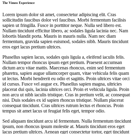
The Vimeo Experience
Lorem ipsum dolor sit amet, consectetur adipiscing elit. Cras
sollicitudin faucibus dolor vel faucibus. Morbi fermentum facilisis
sapien ut fringilla. Fusce in porttitor neque. Nulla sed libero est.
Nullam tincidunt efficitur libero, ac sodales ligula lacinia nec. Nam
lobortis blandit porta. Mauris in mauris nulla. Nam nec diam
fermentum, gravida sapien euismod, sodales nibh. Mauris tincidunt
eros eget lacus pretium ultrices.
Phasellus sapien lacus, sodales quis ligula a, eleifend iaculis felis.
Nullam tempor rhoncus ipsum eget pretium. Praesent accumsan
dictum arcu vitae mattis. Maecenas rhoncus, enim sed fermentum
pharetra, sapien augue ullamcorper quam, vitae vehicula felis quam
ut lectus. Morbi hendrerit eu odio et sagittis. Proin ultrices vitae orci
id cursus. Fusce vel augue ex. Phasellus sapien magna, ultricies
placerat dui quis, lacinia ultrices orci. Proin et vehicula ligula. Proin
non arcu ut nibh iaculis tristique. Cras in pretium velit, ac consequat
nisi. Duis sodales ex id sapien rhoncus tristique. Nullam placerat
consequat tincidunt. Cras ultrices rutrum lectus et rhoncus. Proin
tempus sit amet lacus ut feugiat felis eget, tempor odio.
Sed aliquam tincidunt arcu id fermentum. Nulla fermentum tincidunt
ipsum, non rhoncus ipsum molestie at. Mauris tincidunt eros eget
lacus pretium ultrices. Aenean eget consectetur tortor, eget tincidunt