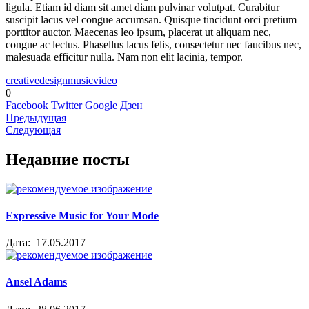
ligula. Etiam id diam sit amet diam pulvinar volutpat. Curabitur
suscipit lacus vel congue accumsan. Quisque tincidunt orci pretium
porttitor auctor. Maecenas leo ipsum, placerat ut aliquam nec,
congue ac lectus. Phasellus lacus felis, consectetur nec faucibus nec,
malesuada efficitur nulla. Nam non elit lacinia, tempor.
creative
design
music
video
0
Facebook
Twitter
Google
Дзен
Предыдущая
Следующая
Недавние посты
Expressive Music for Your Mode
Дата:
17.05.2017
Ansel Adams